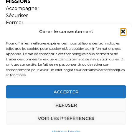
MISSIONS
Accompagner
Sécuriser
Former
Gérer le consentement
SERVICES
Pour offrir les meilleures expériences, nous utilisons des technologies
Examen de conformité
telles que les cookies pour stocker et/ou accéder aux informations des
Lara
appareils. Le fait de consentir à ces technologies nous permettra de
traiter des données telles que le comportement de navigation ou les ID
Formations
uniques sur ce site. Le fait de ne pas consentir ou de retirer son
Extranet
consentement peut avoir un effet négatif sur certaines caractéristiques
Ressources documentaires
et fonctions.
ACCEPTER
ADHESION
REFUSER
ACTUALITÉS
VOIR LES PRÉFÉRENCES
Mentions Légales
Conception webyoo
Mentions Légales