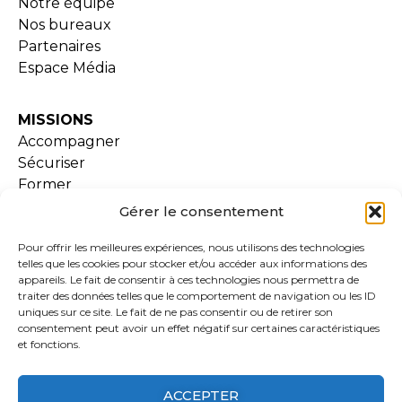
Notre équipe
Nos bureaux
Partenaires
Espace Média
MISSIONS
Accompagner
Sécuriser
Former
Gérer le consentement
SERVICES
Pour offrir les meilleures expériences, nous utilisons des technologies
Examen de conformité
telles que les cookies pour stocker et/ou accéder aux informations des
Lara
appareils. Le fait de consentir à ces technologies nous permettra de
traiter des données telles que le comportement de navigation ou les ID
Formations
uniques sur ce site. Le fait de ne pas consentir ou de retirer son
Extranet
consentement peut avoir un effet négatif sur certaines caractéristiques
Ressources documentaires
et fonctions.
ACCEPTER
ADHESION