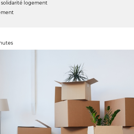
 solidarité logement
sement
nutes