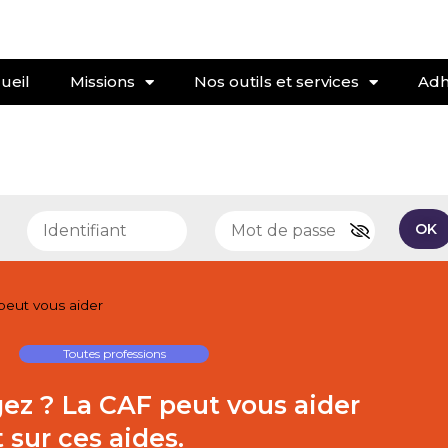
ueil
Missions
Nos outils et services
Adh
e
OK
eut vous aider
Toutes professions
z ? La CAF peut vous aider
t sur ces aides.