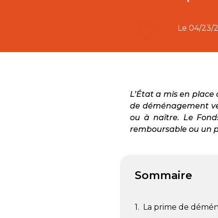
Le
04/23/
L’État a mis en place
de déménagement vers
ou à naître. Le Fon
remboursable ou un prê
Sommaire
La prime de démé