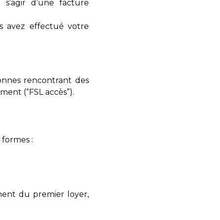
 s’agir d’une facture
s avez effectué votre
sonnes rencontrant des
ement (“FSL accès”).
 formes :
ement du premier loyer,