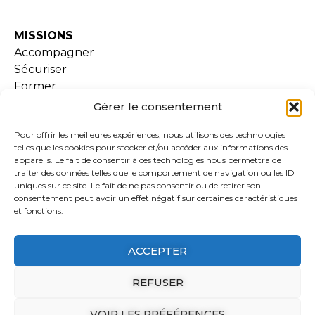
MISSIONS
Accompagner
Sécuriser
Former
Gérer le consentement
SERVICES
Pour offrir les meilleures expériences, nous utilisons des technologies
Examen de conformité
telles que les cookies pour stocker et/ou accéder aux informations des
Lara
appareils. Le fait de consentir à ces technologies nous permettra de
traiter des données telles que le comportement de navigation ou les ID
Formations
uniques sur ce site. Le fait de ne pas consentir ou de retirer son
Extranet
consentement peut avoir un effet négatif sur certaines caractéristiques
Ressources documentaires
et fonctions.
ACCEPTER
ADHESION
REFUSER
ACTUALITÉS
VOIR LES PRÉFÉRENCES