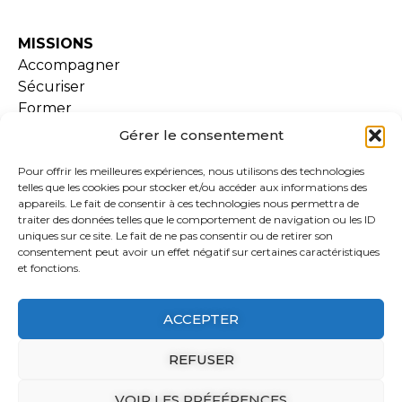
MISSIONS
Accompagner
Sécuriser
Former
Gérer le consentement
SERVICES
Pour offrir les meilleures expériences, nous utilisons des technologies
Examen de conformité
telles que les cookies pour stocker et/ou accéder aux informations des
Lara
appareils. Le fait de consentir à ces technologies nous permettra de
traiter des données telles que le comportement de navigation ou les ID
Formations
uniques sur ce site. Le fait de ne pas consentir ou de retirer son
Extranet
consentement peut avoir un effet négatif sur certaines caractéristiques
Ressources documentaires
et fonctions.
ACCEPTER
ADHESION
REFUSER
ACTUALITÉS
VOIR LES PRÉFÉRENCES
Mentions Légales