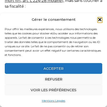
mon. fin., art. L 224-28 modifié
), mais sans toucher à
sa fiscalité :
tout d’abord, pour ouvrir un PER, il faudra
Gérer le consentement
désormais être majeur (18 ans révolus) ;
de plus, aucun versement volontaire ne
Pour offrir les meilleures expériences, nous utilisons des technologies
pourra plus être effectué sur un PER ouvert
telles que les cookies pour stocker et/ou accéder aux informations des
appareils. Le fait de consentir à ces technologies nous permettra de
au nom d’un mineur. Il faudra attendre les 18
traiter des données telles que le comportement de navigation ou les ID
ans de son titulaire pour pouvoir
uniques sur ce site. Le fait de ne pas consentir ou de retirer son
recommencer à l’alimenter.
consentement peut avoir un effet négatif sur certaines caractéristiques
et fonctions.
Plan d’épargne avenir climat (PEAC) : un
régime fiscal de faveur
ACCEPTER
Le nouveau plan d’épargne avenir climat (PEAC)
REFUSER
qui entrera en vigueur au plus tard au 1er juillet
2024 est un produit d’épargne destiné aux
VOIR LES PRÉFÉRENCES
personnes âgées de moins de 21 ans qui doit leur
permettre de constituer une épargne de long
Mentions Légales
terme orientée vers le financement de l’économie