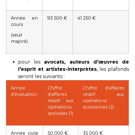
Année en
93 500 €
41 250 €
cours
(seuil
majoré)
pour les
avocats, auteurs d'œuvres de
l'esprit et artistes-interprètes
, les plafonds
seront les suivants :
Année
Chiffre
Chiffre d'affaires
d'évaluation
d'affaires
relatif aux
relatif aux
opérations
opérations
accessoires (2)
spéciales (1)
Année civile
50 000 €
35 000 €