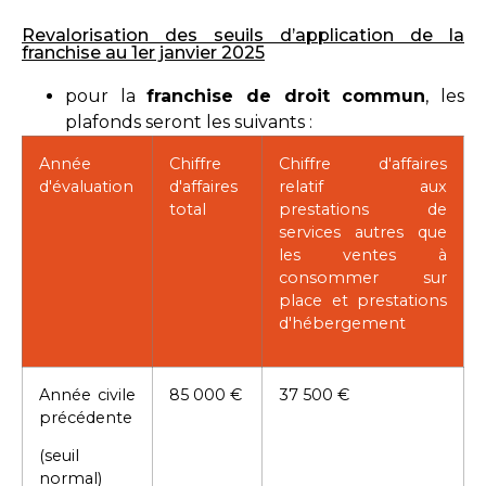
Revalorisation des seuils d’application de la
franchise au 1er janvier 2025
pour la
franchise de droit commun
, les
plafonds seront les suivants :
Année
Chiffre
Chiffre d'affaires
d'évaluation
d'affaires
relatif aux
total
prestations de
services autres que
les ventes à
consommer sur
place et prestations
d'hébergement
Année civile
85 000 €
37 500 €
précédente
(seuil
normal)